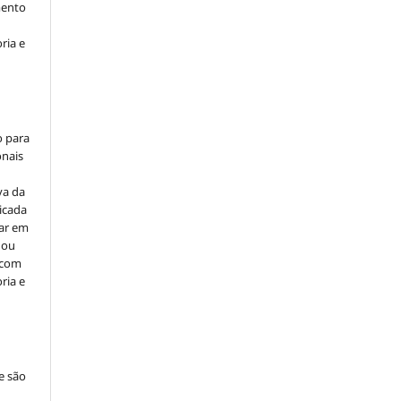
mento
ria e
o para
onais
va da
icada
car em
 ou
, com
ria e
e são
e