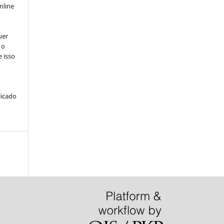
nline
uer
 o
e isso
licado